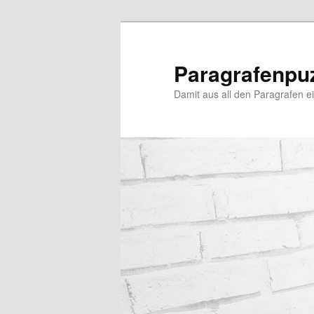
Zum
Zum
primären
sekundären
Inhalt
Inhalt
Paragrafenpu
springen
springen
Damit aus all den Paragrafen ein