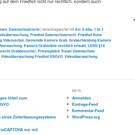
uf dem Friedhof nicht nur rechtlich, sondern auch
onen
,
Datenschutzrecht
|
Verschlagwortet mit
Art. 6 Abs. 1 lit. f
hofsüberwachung
,
Friedhof Datenschutzrecht
,
Friedhof Ruhe
g Videoverbot
,
Gemeinde Kamera Grab
,
Grabschändung Kamera
Überwachung
,
Kamera Grabstätte rechtlich erlaubt
,
LDSG §18
tsrecht Grabbesucher
,
Privatsphäre Trauer Datenschutz
,
,
Videoüberwachung Friedhof DSGVO
,
Videoüberwachung
META
ges Urteil zum
Anmelden
DSGVO
Eintrags-Feed
Kommentar-Feed
g eines Zeiterfassungssystems
WordPress.org
e reCAPTCHA nur mit