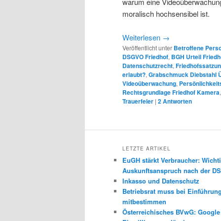
warum eine Videoüberwachung a
moralisch hochsensibel ist.
Weiterlesen
→
Veröffentlicht unter
Betroffene Pers
DSGVO Friedhof
,
BGH Urteil Fried
Datenschutzrecht
,
Friedhofssatzun
erlaubt?
,
Grabschmuck Diebstahl 
Videoüberwachung
,
Persönlichkei
Rechtsgrundlage Friedhof Kamera
Trauerfeier
|
2
Antworten
LETZTE ARTIKEL
EuGH stärkt Verbraucher: Wichti
Auskunftsanspruch nach der 
Inkasso und Datenschutz
Betriebsrat muss bei Einführun
mitbestimmen
Österreichisches BVwG: Googl