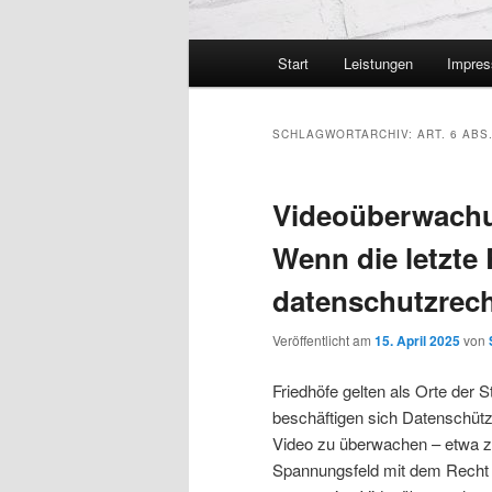
Hauptmenü
Start
Leistungen
Impre
SCHLAGWORTARCHIV:
ART. 6 ABS
Videoüberwachu
Wenn die letzte
datenschutzrecht
Veröffentlicht am
15. April 2025
von
Friedhöfe gelten als Orte der 
beschäftigen sich Datenschütz
Video zu überwachen – etwa z
Spannungsfeld mit dem Recht a