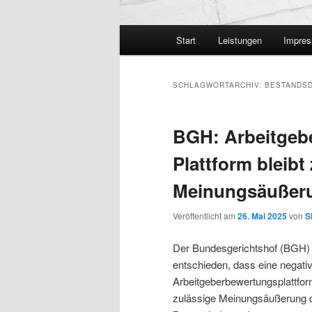
Hauptmenü
Start
Leistungen
Impre
SCHLAGWORTARCHIV:
BESTANDSD
BGH: Arbeitgebe
Plattform bleibt
Meinungsäußer
Veröffentlicht am
26. Mai 2025
von
S
Der Bundesgerichtshof (BGH) 
entschieden, dass eine negat
Arbeitgeberbewertungsplattfor
zulässige Meinungsäußerung da