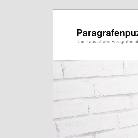
Zum
Zum
primären
sekundären
Inhalt
Inhalt
Paragrafenpu
springen
springen
Damit aus all den Paragrafen ein