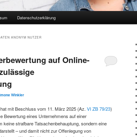
ssum
Datenschutzerklärung
ATEN ANONYM NUTZER
rbewertung auf Online-
 zulässige
ung
imone Winkler
hat mit Beschluss vom 11. März 2025 (Az.
VI ZB 79/23
)
ive Bewertung eines Unternehmens auf einer
m keine strafbare Tatsachenbehauptung, sondern eine
rstellt – und damit nicht zur Offenlegung von