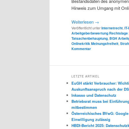
Bestandsdaten des anonymen Nu
Hinweis zum Umgang mit Onlin
Weiterlesen
→
Veröffentlicht unter
Internetrecht
,
IT
Arbeitgeberbewertung Rechtslage
Tatsachenbehauptung
,
BGH Arbeit
Onlinekritik Meinungsfreiheit
,
Straf
Kommentar
LETZTE ARTIKEL
EuGH stärkt Verbraucher: Wichti
Auskunftsanspruch nach der 
Inkasso und Datenschutz
Betriebsrat muss bei Einführun
mitbestimmen
Österreichisches BVwG: Googl
Einwilligung zulässig
HBDI-Bericht 2025: Datenschutz