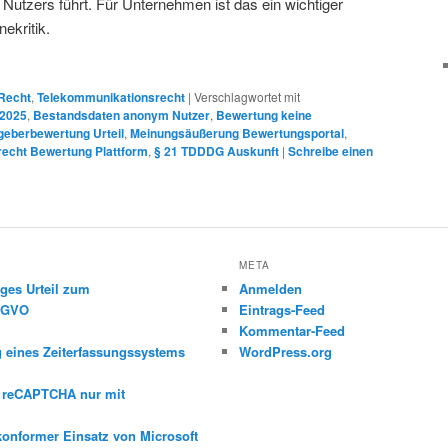
tzers führt. Für Unternehmen ist das ein wichtiger
ekritik.
-Recht
,
Telekommunikationsrecht
|
Verschlagwortet mit
 2025
,
Bestandsdaten anonym Nutzer
,
Bewertung keine
geberbewertung Urteil
,
Meinungsäußerung Bewertungsportal
,
recht Bewertung Plattform
,
§ 21 TDDDG Auskunft
|
Schreibe einen
META
ges Urteil zum
Anmelden
DSGVO
Eintrags-Feed
Kommentar-Feed
g eines Zeiterfassungssystems
WordPress.org
e reCAPTCHA nur mit
konformer Einsatz von Microsoft