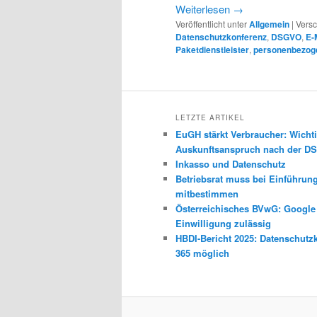
Weiterlesen
→
Veröffentlicht unter
Allgemein
|
Versc
Datenschutzkonferenz
,
DSGVO
,
E-
Paketdienstleister
,
personenbezog
LETZTE ARTIKEL
EuGH stärkt Verbraucher: Wichti
Auskunftsanspruch nach der 
Inkasso und Datenschutz
Betriebsrat muss bei Einführun
mitbestimmen
Österreichisches BVwG: Googl
Einwilligung zulässig
HBDI-Bericht 2025: Datenschutz
365 möglich