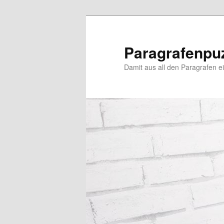
Zum
Zum
primären
sekundären
Inhalt
Inhalt
Paragrafenpu
springen
springen
Damit aus all den Paragrafen ein