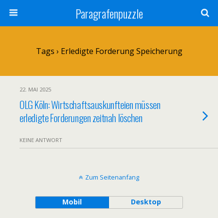
Paragrafenpuzzle
Tags › Erledigte Forderung Speicherung
22. MAI 2025
OLG Köln: Wirtschaftsauskunfteien müssen
erledigte Forderungen zeitnah löschen
KEINE ANTWORT
Zum Seitenanfang
Mobil
Desktop