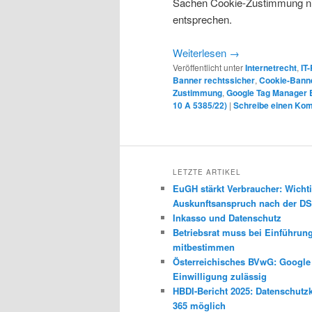
Sachen Cookie-Zustimmung n
entsprechen.
Weiterlesen
→
Veröffentlicht unter
Internetrecht
,
IT
Banner rechtssicher
,
Cookie-Banne
Zustimmung
,
Google Tag Manager E
10 A 5385/22)
|
Schreibe einen Ko
LETZTE ARTIKEL
EuGH stärkt Verbraucher: Wichti
Auskunftsanspruch nach der 
Inkasso und Datenschutz
Betriebsrat muss bei Einführun
mitbestimmen
Österreichisches BVwG: Googl
Einwilligung zulässig
HBDI-Bericht 2025: Datenschutz
365 möglich