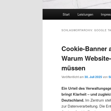
Hauptmenü
Start
Leistungen
Impre
SCHLAGWORTARCHIV:
GOOGLE TA
Cookie-Banner 
Warum Website-B
müssen
Veröffentlicht am
30. Juli 2025
von
S
Ein Urteil des Verwaltungsg
bringt Klarheit – und zuglei
Deutschland.
Im Zentrum steh
zur Datenverarbeitung. Die Ent