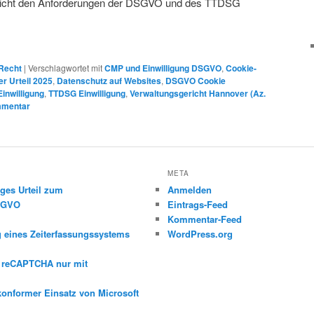
icht den Anforderungen der DSGVO und des TTDSG
-Recht
|
Verschlagwortet mit
CMP und Einwilligung DSGVO
,
Cookie-
r Urteil 2025
,
Datenschutz auf Websites
,
DSGVO Cookie
inwilligung
,
TTDSG Einwilligung
,
Verwaltungsgericht Hannover (Az.
mmentar
META
ges Urteil zum
Anmelden
DSGVO
Eintrags-Feed
Kommentar-Feed
g eines Zeiterfassungssystems
WordPress.org
e reCAPTCHA nur mit
konformer Einsatz von Microsoft