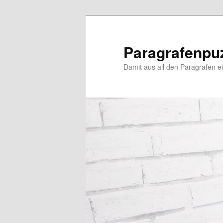
Zum
Zum
primären
sekundären
Inhalt
Inhalt
Paragrafenpu
springen
springen
Damit aus all den Paragrafen ein