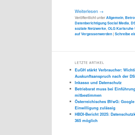
Weiterlesen
→
Veröffentlicht unter
Allgemein
,
Betro
Datenberichtigung Social Media
,
DS
soziale Netzwerke
,
OLG Karlsruhe U
auf Vergessenwerden
|
Schreibe e
LETZTE ARTIKEL
EuGH stärkt Verbraucher: Wichti
Auskunftsanspruch nach der 
Inkasso und Datenschutz
Betriebsrat muss bei Einführun
mitbestimmen
Österreichisches BVwG: Googl
Einwilligung zulässig
HBDI-Bericht 2025: Datenschutz
365 möglich