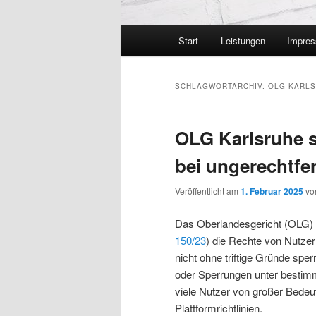
Hauptmenü
Start
Leistungen
Impre
SCHLAGWORTARCHIV:
OLG KARLSR
OLG Karlsruhe s
bei ungerechtfe
Veröffentlicht am
1. Februar 2025
v
Das Oberlandesgericht (OLG) K
150/23
) die Rechte von Nutzer
nicht ohne triftige Gründe s
oder Sperrungen unter bestimm
viele Nutzer von großer Bedeu
Plattformrichtlinien.