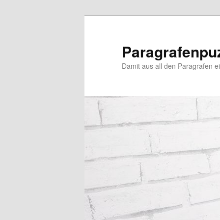
Zum
Zum
primären
sekundären
Inhalt
Inhalt
Paragrafenpu
springen
springen
Damit aus all den Paragrafen ein