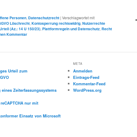
ffene Personen
,
Datenschutzrecht
|
Verschlagwortet mit
GVO Löschrecht
,
Kontosperrung rechtswidrig
,
Nutzerrechte
rteil (Az.: 14 U 150/23)
,
Plattformregeln und Datenschutz
,
Recht
inen Kommentar
META
ges Urteil zum
Anmelden
DSGVO
Eintrags-Feed
Kommentar-Feed
g eines Zeiterfassungssystems
WordPress.org
e reCAPTCHA nur mit
konformer Einsatz von Microsoft