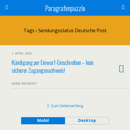
Paragrafenpuzzle
Tags › Sendungsstatus Deutsche Post
1. APRIL 2025
Kündigung per Einwurf-Einschreiben – kein
sicherer Zugangsnachweis!
KEINE ANTWORT
Zum Seitenanfang
Mobil
Desktop