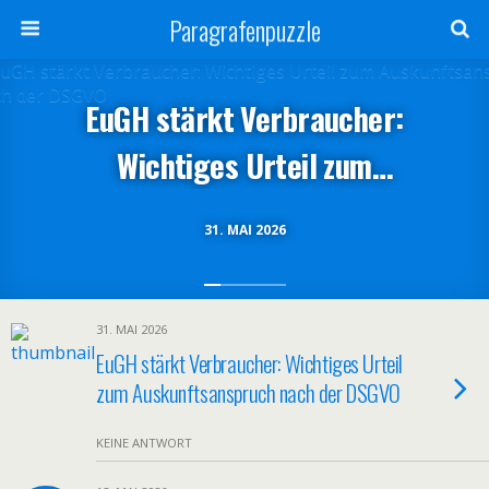
Paragrafenpuzzle
EuGH stärkt Verbraucher:
Wichtiges Urteil zum
Auskunftsanspruch nach der
31. MAI 2026
DSGVO
31. MAI 2026
EuGH stärkt Verbraucher: Wichtiges Urteil
zum Auskunftsanspruch nach der DSGVO
KEINE ANTWORT