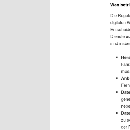
Wen betri
Die Regelu
digitalen 
Entscheid
Dienste
a
sind insb
Hers
Fahr
müss
Anbi
Fern
Dat
gene
nebe
Dat
zu s
der 