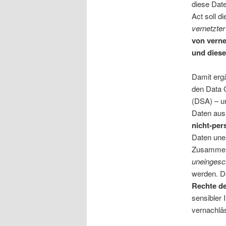
diese Date
Act soll d
vernetzter
von verne
und diese
Damit erg
den Data 
(DSA) – u
Daten aus
nicht-pe
Daten une
Zusammen
uneingesc
werden. De
Rechte de
sensibler
vernachlä