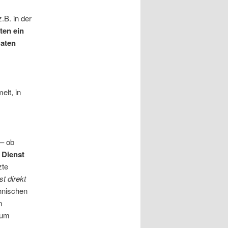
.B. in der
ten ein
Daten
lt, in
 – ob
 Dienst
zte
t direkt
chnischen
n
zum