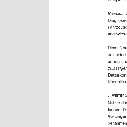
Beispiel:
D
Diagnosed
Fahrzeugda
angewiese
Diese Neu
entschied
ermöglic
zulässiger
Datenkon
Kontrolle 
3. WEITER
Nutzer dü
lassen
. D
Verlangen
benannten 