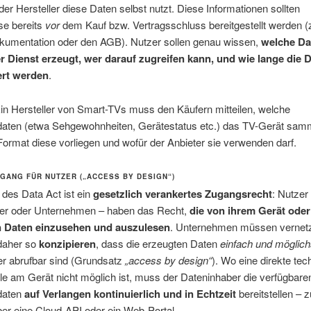
der Hersteller diese Daten selbst nutzt. Diese Informationen sollten
se bereits
vor
dem Kauf bzw. Vertragsschluss bereitgestellt werden (z
kumentation oder den AGB). Nutzer sollen genau wissen,
welche Da
r Dienst erzeugt, wer darauf zugreifen kann, und wie lange die 
ert werden
.
in Hersteller von Smart-TVs muss den Käufern mitteilen, welche
aten (etwa Sehgewohnheiten, Gerätestatus etc.) das TV-Gerät samme
rmat diese vorliegen und wofür der Anbieter sie verwenden darf.
UGANG FÜR NUTZER („ACCESS BY DESIGN“)
des Data Act ist ein
gesetzlich verankertes Zugangsrecht
: Nutzer
er oder Unternehmen – haben das Recht,
die von ihrem Gerät oder
n Daten einzusehen und auszulesen
. Unternehmen müssen vernet
daher so
konzipieren
, dass die erzeugten Daten
einfach und möglichs
r abrufbar sind (Grundsatz
„access by design“
). Wo eine direkte te
lle am Gerät nicht möglich ist, muss der Dateninhaber die verfügbare
daten
auf Verlangen kontinuierlich und in Echtzeit
bereitstellen – 
ber eine Cloud-API oder ein Web-Portal.