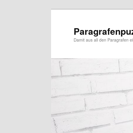
Zum
primären
Inhalt
Paragrafenpu
springen
Damit aus all den Paragrafen ein