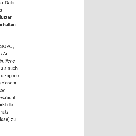
Der Data
g
utzer
erhalten
 DSGVO,
s Act
mtliche
als auch
nbezogene
n diesem
ein
gebracht
rkt die
chutz
isse) zu