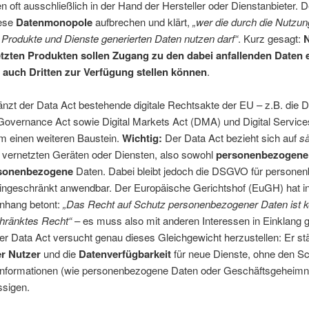
n oft ausschließlich in der Hand der Hersteller oder Dienstanbieter. 
iese
Datenmonopole
aufbrechen und klärt,
„wer die durch die Nutzun
 Produkte und Dienste generierten Daten nutzen darf“
. Kurz gesagt:
N
tzten Produkten sollen Zugang zu den dabei anfallenden Daten 
 auch Dritten zur Verfügung stellen können
.
änzt der Data Act bestehende digitale Rechtsakte der EU – z.B. die
Governance Act sowie Digital Markets Act (DMA) und Digital Service
m einen weiteren Baustein.
Wichtig:
Der Data Act bezieht sich auf
sä
 vernetzten Geräten oder Diensten, also sowohl
personenbezogene
rsonenbezogene
Daten. Dabei bleibt jedoch die DSGVO für persone
ingeschränkt anwendbar. Der Europäische Gerichtshof (EuGH) hat i
hang betont:
„Das Recht auf Schutz personenbezogener Daten ist k
hränktes Recht“
– es muss also mit anderen Interessen in Einklang 
r Data Act versucht genau dieses Gleichgewicht herzustellen: Er stä
r Nutzer
und die
Datenverfügbarkeit
für neue Dienste, ohne den S
 Informationen (wie personenbezogene Daten oder Geschäftsgeheimn
ssigen.