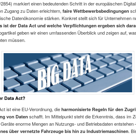
2854) markiert einen bedeutenden Schritt in der europäischen Digital
en Zugang zu Daten erleichtern,
faire Wettbewerbsbedingungen
sch
ische Datenökonomie stärken. Konkret stellt sich für Unternehmen n
 ist der Data Act und welche Verpflichtungen ergeben sich dar
ogartikel geben wir einen umfassenden Überblick und zeigen auf, wa
chten müssen.
er Data Act?
ct ist eine EU-Verordnung, die
harmonisierte Regeln für den Zugri
ung von Daten
schafft. Im Mittelpunkt steht die Erkenntnis, dass im Ze
r Geräte enorme Mengen an Nutzungs- und Betriebsdaten entstehen 
es über vernetzte Fahrzeuge bis hin zu Industriemaschinen
. B