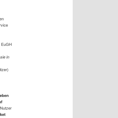
nen
rvice
er EuGH
sie in
tzer)
geben
uf
Nutzer
ket