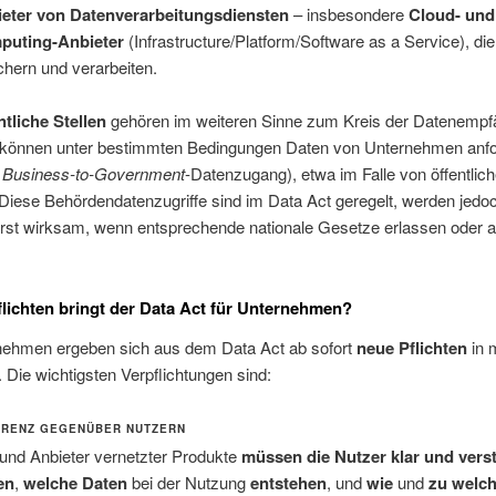
eter von Datenverarbeitungsdiensten
– insbesondere
Cloud- und
puting-Anbieter
(Infrastructure/Platform/Software as a Service), di
chern und verarbeiten.
ntliche Stellen
gehören im weiteren Sinne zum Kreis der Datenempf
können unter bestimmten Bedingungen Daten von Unternehmen anfo
t
Business-to-Government
-Datenzugang), etwa im Falle von öffentlic
Diese Behördendatenzugriffe sind im Data Act geregelt, werden jedo
 erst wirksam, wenn entsprechende nationale Gesetze erlassen oder 
lichten bringt der Data Act für Unternehmen?
nehmen ergeben sich aus dem Data Act ab sofort
neue Pflichten
in 
 Die wichtigsten Verpflichtungen sind:
ARENZ GEGENÜBER NUTZERN
 und Anbieter vernetzter Produkte
müssen die Nutzer klar und vers
en
,
welche Daten
bei der Nutzung
entstehen
, und
wie
und
zu welc