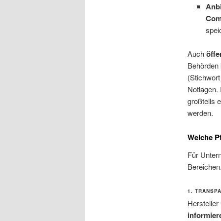
Anbi
Com
spei
Auch
öffe
Behörden 
(Stichwor
Notlagen. 
großteils
werden.
Welche Pf
Für Unter
Bereichen.
1. TRANSP
Hersteller
informier