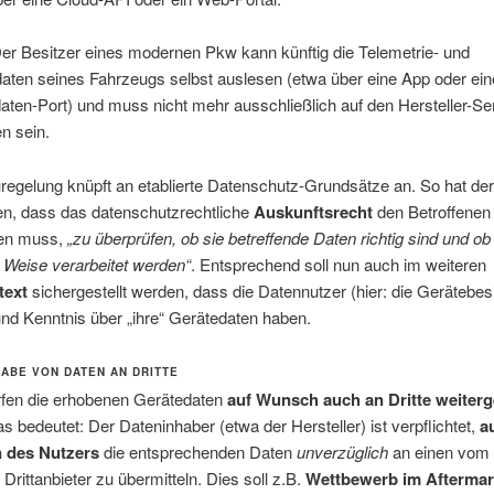
er Besitzer eines modernen Pkw kann künftig die Telemetrie- und
aten seines Fahrzeugs selbst auslesen (etwa über eine App oder ei
ten-Port) und muss nicht mehr ausschließlich auf den Hersteller-Se
n sein.
regelung knüpft an etablierte Datenschutz-Grundsätze an. So hat d
en, dass das datenschutzrechtliche
Auskunftsrecht
den Betroffenen
hen muss,
„zu überprüfen, ob sie betreffende Daten richtig sind und ob 
 Weise verarbeitet werden“
. Entsprechend soll nun auch im weiteren
text
sichergestellt werden, dass die Datennutzer (hier: die Gerätebesi
und Kenntnis über „ihre“ Gerätedaten haben.
GABE VON DATEN AN DRITTE
rfen die erhobenen Gerätedaten
auf Wunsch auch an Dritte weiter
as bedeutet: Der Dateninhaber (etwa der Hersteller) ist verpflichtet,
a
 des Nutzers
die entsprechenden Daten
unverzüglich
an einen vom 
Drittanbieter zu übermitteln. Dies soll z.B.
Wettbewerb im Aftermar