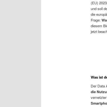
(EU) 2023/
und soll d
die europä
Frage:
Was
diesem Bl
jetzt bea
Was ist d
Der Data A
die Nutz
vernetzte
Smartphon