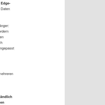
 Edge-
e Daten
änger:
rdern
hen
ch
angepasst
mehreren
tändlich
hen