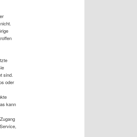
er
nicht.
rige
roffen
tzte
ie
t sind.
ps oder
ukte
das kann
 Zugang
Service,