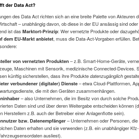
fft der Data Act?
ngen des Data Act richten sich an eine breite Palette von Akteuren d
Wirtschaft – unabhängig davon, ob diese in der EU ansässig sind oder 
end ist das
Marktort-Prinzip
: Wer vernetzte Produkte oder dazugehö
uf dem EU-Markt anbietet
, muss die Data-Act-Vorgaben erfüllen. Bet
esondere:
teller von vernetzten Produkten
– z.B. Smart-Home-Geräte, verne
zeuge, Maschinen mit Sensorik, medizinische Connected-Devices. S
en künftig sicherstellen, dass ihre Produkte
datenzugänglich
gestalte
eter verbundener (digitaler) Dienste
– etwa Cloud-Plattformen, Ap
wartungsdienste, die mit den Geräten zusammenhängen.
eninhaber
– also Unternehmen, die im Besitz von durch solche Prod
rierten Daten sind und über deren Weitergabe entscheiden können (
n Herstellern z.B. auch der Betreiber einer Anlagenflotte sein).
ennutzer bzw. Datenempfänger
– Unternehmen oder Personen, die
olchen Daten erhalten und sie verwenden (z.B. ein unabhängiger Kfz-
Fahrzeugsensordaten ausliest).