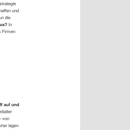
strategie
affen und
un die
aus?
In
s Firmen
ff auf und
italter
– von
isher lagen