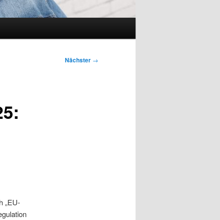
Nächster
→
25:
h „EU-
gulation