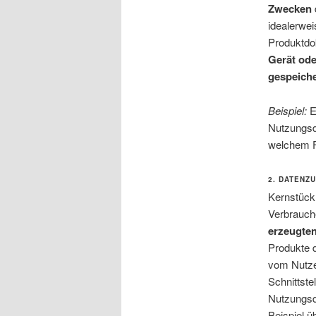
Zwecken
idealerwei
Produktdo
Gerät ode
gespeich
Beispiel:
E
Nutzungsd
welchem Fo
2. DATENZ
Kernstück 
Verbrauch
erzeugte
Produkte 
vom Nutze
Schnittste
Nutzungs
Beispiel ü