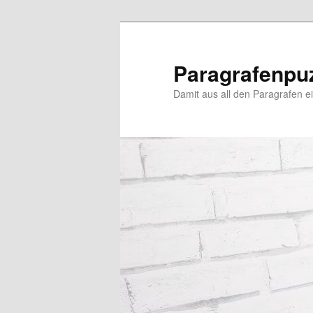
Zum
Zum
primären
sekundären
Inhalt
Inhalt
Paragrafenpu
springen
springen
Damit aus all den Paragrafen ein