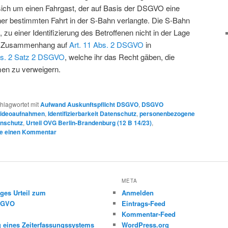
 sich um einen Fahrgast, der auf Basis der DSGVO eine
er bestimmten Fahrt in der S-Bahn verlangte. Die S-Bahn
, zu einer Identifizierung des Betroffenen nicht in der Lage
em Zusammenhang auf
Art. 11 Abs. 2 DSGVO
in
bs. 2 Satz 2 DSGVO
, welche ihr das Recht gäben, die
en zu verweigern.
hlagwortet mit
Aufwand Auskunftspflicht DSGVO
,
DSGVO
Videoaufnahmen
,
Identifizierbarkeit Datenschutz
,
personenbezogene
enschutz
,
Urteil OVG Berlin-Brandenburg (12 B 14/23)
,
be einen Kommentar
META
ges Urteil zum
Anmelden
DSGVO
Eintrags-Feed
Kommentar-Feed
g eines Zeiterfassungssystems
WordPress.org